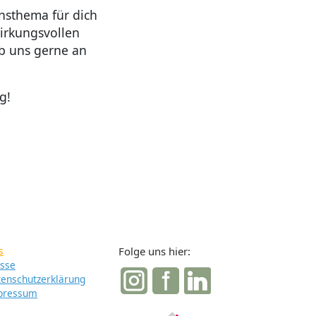
nsthema für dich
irkungsvollen
ib uns gerne an
g!
s
Folge uns hier:
sse
enschutzerklärung
pressum