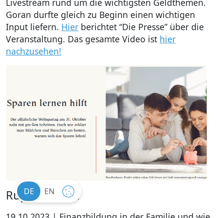
Livestream rund um die wichtigsten Geldthemen.
Goran durfte gleich zu Beginn einen wichtigen
Input liefern.
Hier
berichtet “Die Presse” über die
Veranstaltung. Das gesamte Video ist
hier
nachzusehen!
DE
EN
Rupertusblatt
COOKIE
SETTINGS
19.10.2023 | Finanzbildung in der Familie und wie