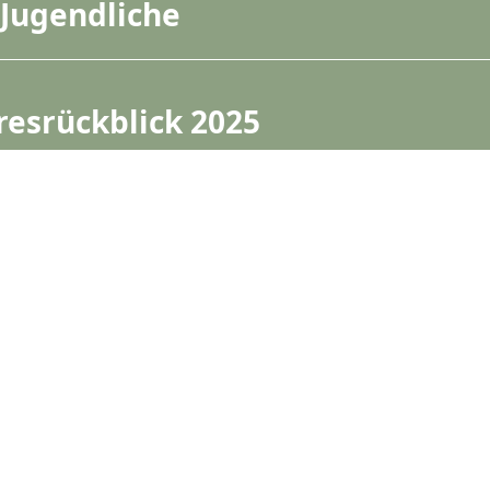
 Jugendliche
resrückblick 2025
lenstein erreicht: Three Coins
det Lehrkräfte an
agogischen Hochschulen fort
anzbildungspreis KARDEA!
rtet wieder!