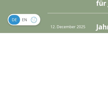
für
DE
EN
COOKIE
Jah
12. December 2025
SETTINGS
Mei
bil
4. December 2025
Päd
Fin
1. October 2025
sta