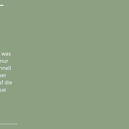
–
, was
 nur
hnell
ber
uf die
eue