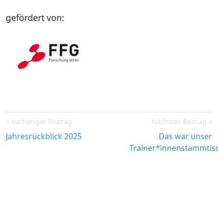
gefördert von:
Post
Vorheriger Beitrag
Nächster Beitrag
navigation
Jahresrückblick 2025
Das war unser
Trainer*innenstammtis