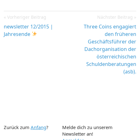
Post
Vorheriger Beitrag
Nächster Beitrag
navigation
newsletter 12/2015 |
Three Coins engagiert
Jahresende
den früheren
Geschäftsführer der
Dachorganisation der
österreichischen
Schuldenberatungen
(asb).
Zurück zum
Anfang
?
Melde dich zu unserem
Newsletter an!