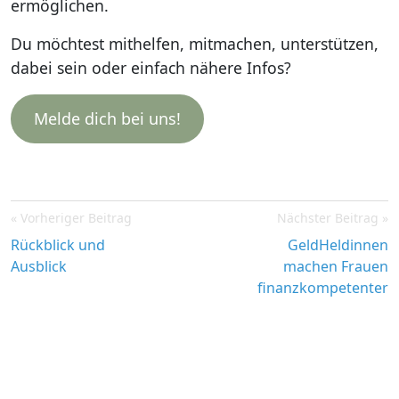
ermöglichen.
Du möchtest mithelfen, mitmachen, unterstützen,
dabei sein oder einfach nähere Infos?
Melde dich bei uns!
Post
Vorheriger Beitrag
Nächster Beitrag
navigation
Rückblick und
GeldHeldinnen
Ausblick
machen Frauen
finanzkompetenter