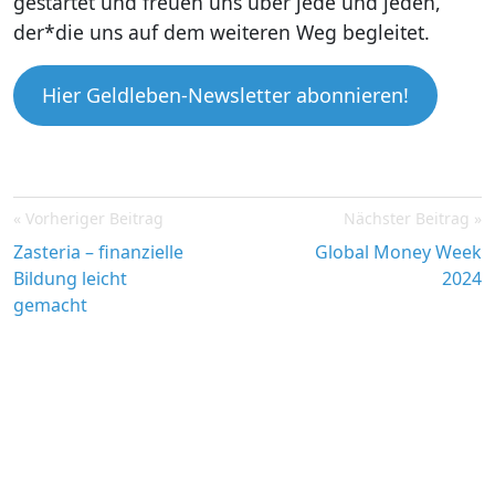
gestartet und freuen uns über jede und jeden,
der*die uns auf dem weiteren Weg begleitet.
Hier Geldleben-Newsletter abonnieren!
Post
Vorheriger Beitrag
Nächster Beitrag
navigation
Zasteria – finanzielle
Global Money Week
Bildung leicht
2024
gemacht