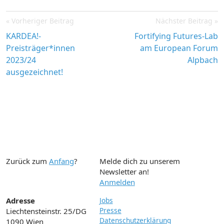
Post
Vorheriger Beitrag
Nächster Beitrag
navigation
KARDEA!-
Fortifying Futures-Lab
Preisträger*innen
am European Forum
2023/24
Alpbach
ausgezeichnet!
Zurück zum
Anfang
?
Melde dich zu unserem
Newsletter an!
Anmelden
Adresse
Jobs
Presse
Liechtensteinstr. 25/DG
Datenschutzerklärung
1090 Wien