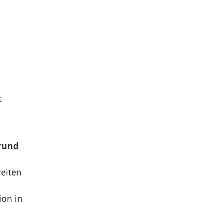
t
 rund
eiten
ion in