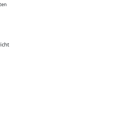
ten
icht