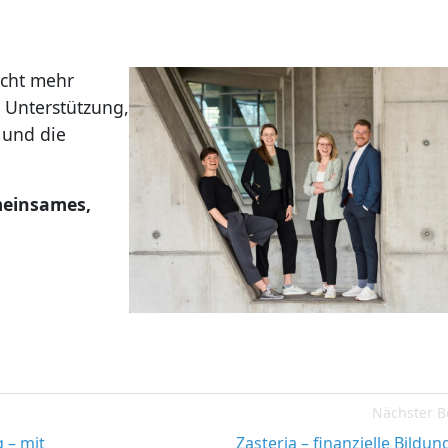
icht mehr
e Unterstützung,
 und die
meinsames,
Nächster B
 – mit
Zasteria – finanzielle Bildung