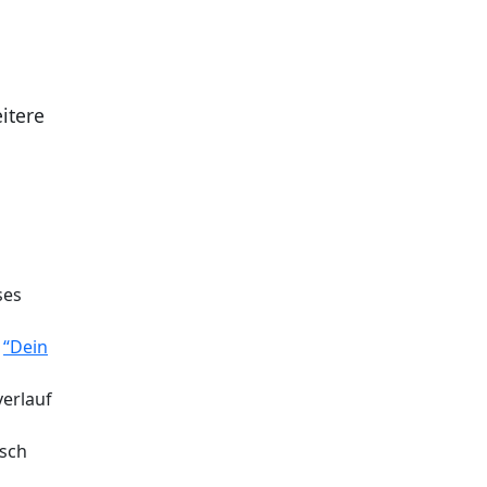
itere
ses
.
“Dein
verlauf
isch