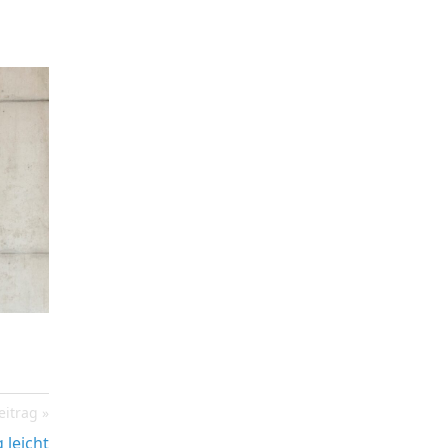
eitrag
 leicht